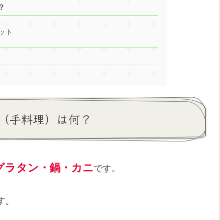
？
ット
（手料理）は何？
グラタン・鍋・カニ
です。
す。