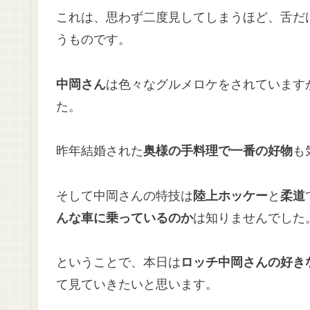
これは、思わず二度見してしまうほど、舌だ
うものです。
中岡さん
は色々なグルメロケをされています
た。
昨年結婚された
奥様の手料理で一番の好物
も
そして中岡さんの特技は
陸上ホッケー
と
柔道
んな車に乗っているのか
は知りませんでした
ということで、本日は
ロッチ中岡さんの好き
て見ていきたいと思います。