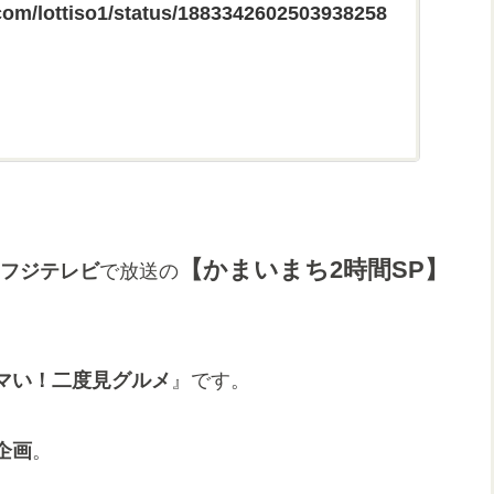
r.com/lottiso1/status/1883342602503938258
【かまいまち2時間SP】
0にフジテレビ
で放送の
マい！二度見グルメ
』です。
企画
。