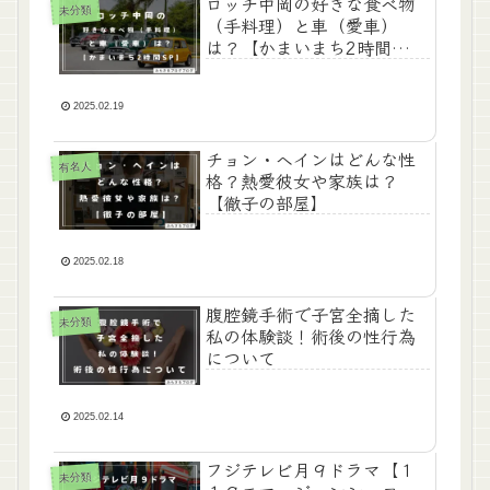
ロッチ中岡の好きな食べ物
未分類
（手料理）と車（愛車）
は？【かまいまち2時間
SP】
2025.02.19
チョン・ヘインはどんな性
有名人
格？熱愛彼女や家族は？
【徹子の部屋】
2025.02.18
腹腔鏡手術で子宮全摘した
未分類
私の体験談！術後の性行為
について
2025.02.14
フジテレビ月９ドラマ【１
未分類