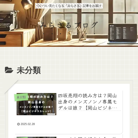
ついつい見たくなる『みらさる』記事をお届け
みらさるブログ
未分類
四坂亮翔の読み方は？岡山
未分類
出身のメンズノンノ専属モ
デルは誰？【岡山ビジネス
カレッジ】
2025.02.28