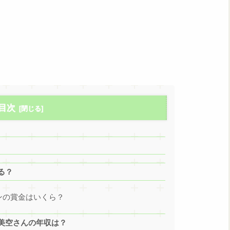
目次
る？
ズンの賞金はいくら？
美空さんの年収は？