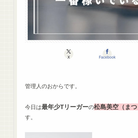
X
Facebook
管理人のおからです。
最年少Tリーガー
松島美空（まつ
今日は
の
す。