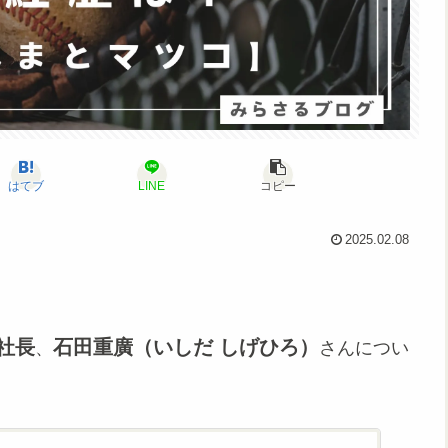
はてブ
LINE
コピー
2025.02.08
社長
石田重廣（いしだ しげひろ）
、
さんについ