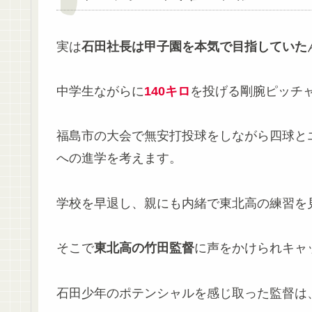
実は
石田社長は甲子園を本気で目指していた
中学生ながらに
140キロ
を投げる剛腕ピッチ
福島市の大会で無安打投球をしながら四球と
への進学を考えます。
学校を早退し、親にも内緒で東北高の練習を
そこで
東北高の竹田監督
に声をかけられキャ
石田少年のポテンシャルを感じ取った監督は