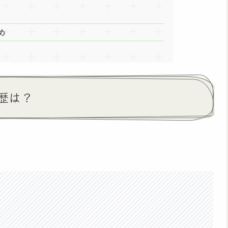
め
歴は？