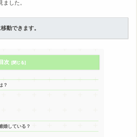
見ました。
に移動できます。
目次
は？
離婚している？