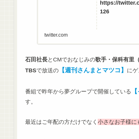
https://twitte
126
twitter.com
石田社長
とCMでおなじみの
歌手・保科有里（
【週刊さんまとマツコ】
TBS
で放送の
にゲ
【
番組で昨年から夢グループで開催している
す。
最近はご年配の方だけでなく
小さなお子様に