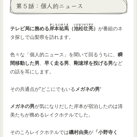
第５話：個人的ニュース
きしもとゆうま
いけまつそうすけ
テレビ局に務める
岸本祐馬
（
池松壮亮
）
が番組のネ
タ探しで山梨県を訪れます。
色々な「個人的ニュース」を聞いて回るうちに、
瞬
間移動した男
、
早く走る男
、
剛速球を投げる男
など
の話を耳にします。
その共通点が”どこにでもいる
メガネの男
“
メガネの男
が気になりだした岸本が宿泊したのは清
美たちが務めるレイクホテルでした。
そのころレイクホテルでは
磯村由美
が
「小野寺く