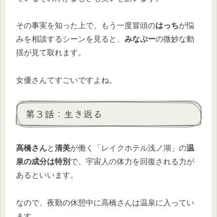
その事実を知った上で、もう一度冒頭の
はっち
が悩
みを相談するシーンを見ると、
みなぷー
の微妙な動
揺が見て取れます。
女優さんてすごいですよね。
第３話：生き返る
高橋さん
と
清美
が働く「レイクホテル浅ノ湖」の
温
泉の成分は特別
で、宇宙人の体力を回復される力が
あるといいます。
なので、夜勤の休憩中に高橋さんは温泉に入ってい
ます。