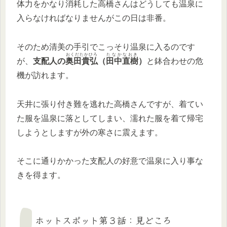
体力をかなり消耗した高橋さんはどうしても温泉に
入らなければなりませんがこの日は非番。
そのため清美の手引でこっそり温泉に入るのです
おくだたかひろ
たなかなおき
が、
支配人の
奥田貴弘
（
田中直樹
）
と鉢合わせの危
機が訪れます。
天井に張り付き難を逃れた高橋さんですが、着てい
た服を温泉に落としてしまい、濡れた服を着て帰宅
しようとしますが外の寒さに震えます。
そこに通りかかった支配人の好意で温泉に入り事な
きを得ます。
ホットスポット第３話：見どころ