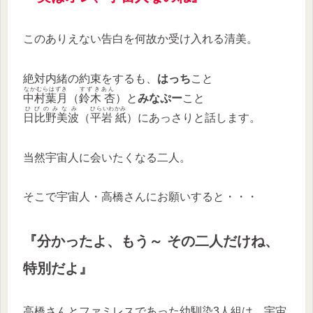
このありえない告白を何故か受け入れる清美。
絶対内緒の約束をするも、
はっち
こと
なかむらはずき
すずきあん
中村葉月
（
鈴木 杏
）と
みなぷー
こと
ひびのみなみ
ひらいわかみ
日比野美波
（
平岩 紙
）にあっさりと話します。
当然宇宙人に会いたくなる二人。
そこで宇宙人・高橋さんにお願いすると・・・
『分かったよ、もう～ その二人だけね、
特別だよ』
高橋さんとファミレスであった幼馴染3人組は、宇宙