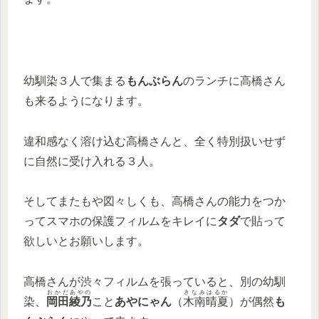
幼馴染３人で集まる
もんぶらん
のランチに高橋さん
も来るようになります。
違和感なく溶け込む高橋さんと、全く特別扱いせず
に自然に受け入れる３人。
そしてまたもや図々しくも、高橋さんの能力をつか
ってスマホの保護フィルムをキレイに
タダ
で貼って
欲しいとお願いします。
高橋さんが渋々フィルムを張っていると、別の幼馴
おかだあやの
きなみはるか
染、
岡田綾乃
こと
あやにゃん
（
木南晴夏
）が偶然
も