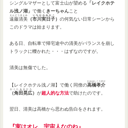
シングルマザーとして富士山が望める
「レイクホテ
ル浅ノ湖」
で働く
きーちゃん
こと
えんどうきよみ
いちかわみかこ
遠藤清美
（
市川実日子
）
の何気ない日常シーンから
このドラマは始まります。
ある日、自転車で帰宅途中の清美がバランスを崩し
トラックに轢かれた・・・はずなのですが。
清美は無傷でした。
たかはしこうすけ
【レイクホテル浅ノ湖】で働く同僚の
高橋孝介
かくたあきひろ
（角田晃広
）
が
超人的な方法
で助けたのです。
翌日、清美は高橋から思わぬ告白をされます。
『実はオレ、宇宙人なのね』