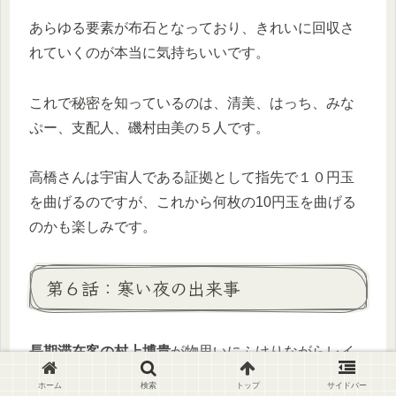
あらゆる要素が布石となっており、きれいに回収さ
れていくのが本当に気持ちいいです。
これで秘密を知っているのは、清美、はっち、みな
ぷー、支配人、磯村由美の５人です。
高橋さんは宇宙人である証拠として指先で１０円玉
を曲げるのですが、これから何枚の10円玉を曲げる
のかも楽しみです。
第６話：寒い夜の出来事
長期滞在客の村上博貴
が物思いにふけりながらレイ
クホテルの周りを散策しています。
ホーム
検索
トップ
サイドバー