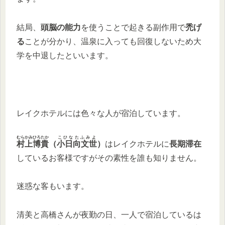
結局、
頭脳の能力
を使うことで起きる副作用で
禿げ
る
ことが分かり、温泉に入っても回復しないため大
学を中退したといいます。
レイクホテルには色々な人が宿泊しています。
むらかみひろたか
こひなたふみよ
村上博貴
（
小日向文世
）
はレイクホテルに
長期滞在
しているお客様ですがその素性を誰も知りません。
迷惑な客もいます。
清美と高橋さんが夜勤の日、一人で宿泊しているは